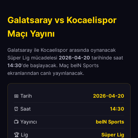
Galatsaray vs Kocaelispor
Maçı Yayını
Galatsaray ile Kocaelispor arasında oynanacak
Süper Lig mücadelesi
2026-04-20
tarihinde saat
14:30
'de başlayacak. Maç beIN Sports
ekranlarından canlı yayınlanacak.
📅 Tarih
2026-04-20
⏰ Saat
14:30
📺 Yayıncı
beIN Sports
🏆 Lig
Süper Lig