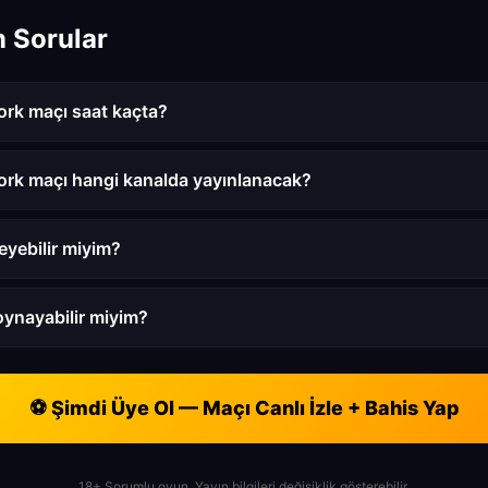
n Sorular
rk maçı saat kaçta?
rk maçı hangi kanalda yayınlanacak?
leyebilir miyim?
oynayabilir miyim?
⚽ Şimdi Üye Ol — Maçı Canlı İzle + Bahis Yap
18+ Sorumlu oyun. Yayın bilgileri değişiklik gösterebilir.