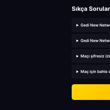
Sıkça Sorula
Gedi New Netwo
Gedi New Netwo
Maçı şifresiz iz
Maç için bahis 