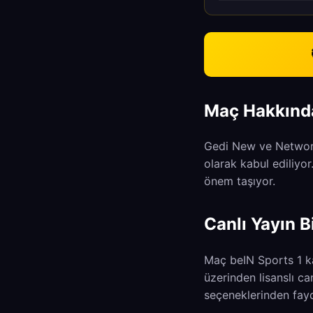
Maç Hakkınd
Gedi New ve Network
olarak kabul ediliyo
önem taşıyor.
Canlı Yayın Bi
Maç beIN Sports 1 ka
üzerinden lisanslı ca
seçeneklerinden fayda