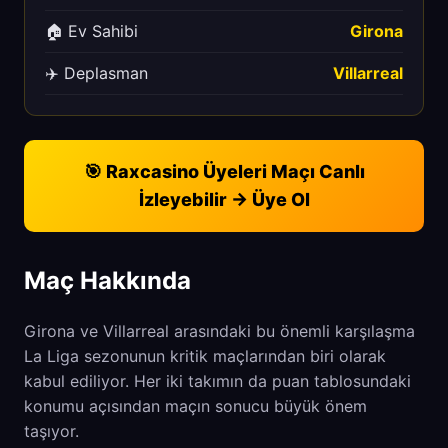
🏠 Ev Sahibi
Girona
✈️ Deplasman
Villarreal
🎯 Raxcasino Üyeleri Maçı Canlı
İzleyebilir → Üye Ol
Maç Hakkında
Girona ve Villarreal arasındaki bu önemli karşılaşma
La Liga sezonunun kritik maçlarından biri olarak
kabul ediliyor. Her iki takımın da puan tablosundaki
konumu açısından maçın sonucu büyük önem
taşıyor.