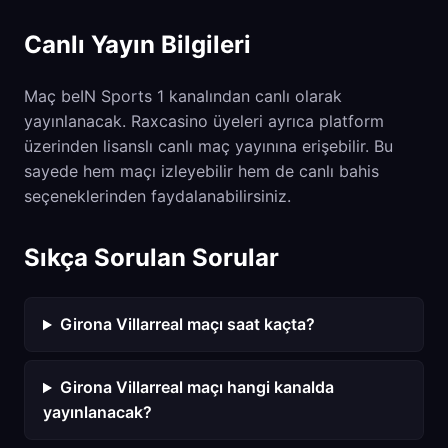
Canlı Yayın Bilgileri
Maç beIN Sports 1 kanalından canlı olarak
yayınlanacak. Raxcasino üyeleri ayrıca platform
üzerinden lisanslı canlı maç yayınına erişebilir. Bu
sayede hem maçı izleyebilir hem de canlı bahis
seçeneklerinden faydalanabilirsiniz.
Sıkça Sorulan Sorular
Girona Villarreal maçı saat kaçta?
Girona Villarreal maçı hangi kanalda
yayınlanacak?