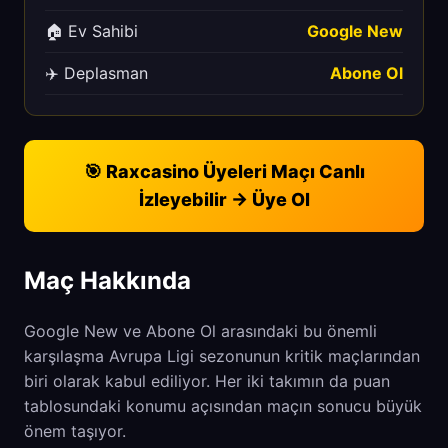
🏠 Ev Sahibi
Google New
✈️ Deplasman
Abone Ol
🎯 Raxcasino Üyeleri Maçı Canlı
İzleyebilir → Üye Ol
Maç Hakkında
Google New ve Abone Ol arasındaki bu önemli
karşılaşma Avrupa Ligi sezonunun kritik maçlarından
biri olarak kabul ediliyor. Her iki takımın da puan
tablosundaki konumu açısından maçın sonucu büyük
önem taşıyor.