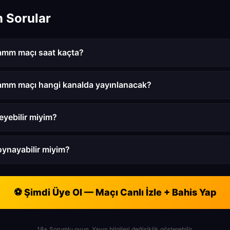
n Sorular
amm maçı saat kaçta?
amm maçı hangi kanalda yayınlanacak?
leyebilir miyim?
oynayabilir miyim?
⚽ Şimdi Üye Ol — Maçı Canlı İzle + Bahis Yap
18+ Sorumlu oyun. Yayın bilgileri değişiklik gösterebilir.