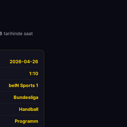
6
tarihinde saat
2026-04-26
1:10
beIN Sports 1
Bundesliga
Handball
Programm