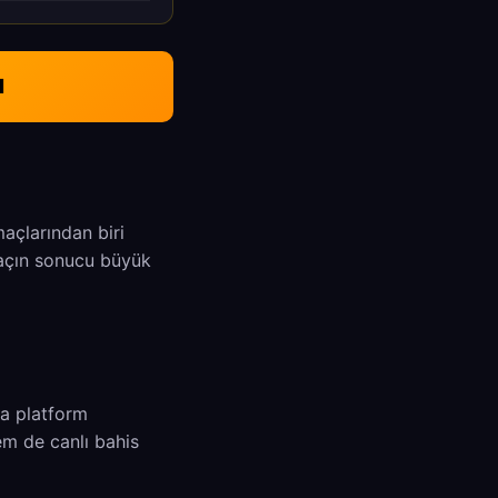
l
açlarından biri
maçın sonucu büyük
ca platform
em de canlı bahis