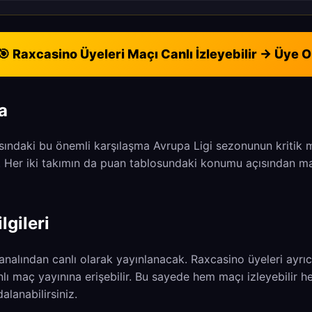
🎯 Raxcasino Üyeleri Maçı Canlı İzleyebilir → Üye O
a
sındaki bu önemli karşılaşma Avrupa Ligi sezonunun kritik m
r. Her iki takımın da puan tablosundaki konumu açısından 
lgileri
nalından canlı olarak yayınlanacak. Raxcasino üyeleri ayrı
nlı maç yayınına erişebilir. Bu sayede hem maçı izleyebilir h
lanabilirsiniz.