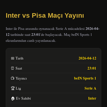
Inter vs Pisa Maçı Yayını
2026-04-
Inter ile Pisa arasında oynanacak Serie A mücadelesi
12
23:01
tarihinde saat
'de başlayacak. Maç beIN Sports 1
ekranlarından canlı yayınlanacak.
2026-04-12
📅 Tarih
23:01
⏰ Saat
beIN Sports 1
📺 Yayıncı
Serie A
🏆 Lig
Inter
🏠 Ev Sahibi