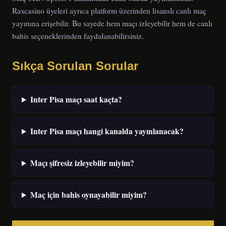
Raxcasino üyeleri ayrıca platform üzerinden lisanslı canlı maç
yayınına erişebilir. Bu sayede hem maçı izleyebilir hem de canlı
bahis seçeneklerinden faydalanabilirsiniz.
Sıkça Sorulan Sorular
Inter Pisa maçı saat kaçta?
Inter Pisa maçı hangi kanalda yayınlanacak?
Maçı şifresiz izleyebilir miyim?
Maç için bahis oynayabilir miyim?