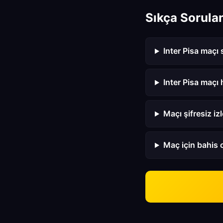
Sıkça Sorula
Inter Pisa maçı
Inter Pisa maçı
Maçı şifresiz iz
Maç için bahis 