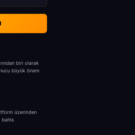
l
rından biri olarak
sonucu büyük önem
atform üzerinden
ı bahis