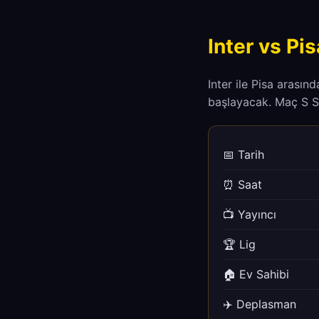
Inter vs Pi
Inter ile Pisa aras
başlayacak. Maç S S
📅 Tarih
⏰ Saat
📺 Yayıncı
🏆 Lig
🏠 Ev Sahibi
✈️ Deplasman