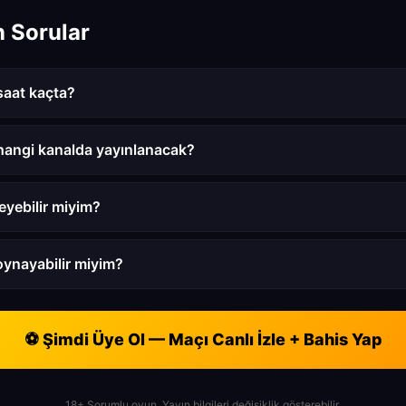
n Sorular
 saat kaçta?
 hangi kanalda yayınlanacak?
leyebilir miyim?
oynayabilir miyim?
⚽ Şimdi Üye Ol — Maçı Canlı İzle + Bahis Yap
18+ Sorumlu oyun. Yayın bilgileri değişiklik gösterebilir.