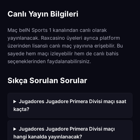
Canlı Yayın Bilgileri
Maç beIN Sports 1 kanalından canlı olarak
yayınlanacak. Raxcasino üyeleri ayrıca platform
üzerinden lisanslı canlı maç yayınına erişebilir. Bu
sayede hem maçı izleyebilir hem de canlı bahis
seçeneklerinden faydalanabilirsiniz.
Sıkça Sorulan Sorular
Jugadores Jugadore Primera Divisi maçı saat
kaçta?
Jugadores Jugadore Primera Divisi maçı
hangi kanalda yayınlanacak?