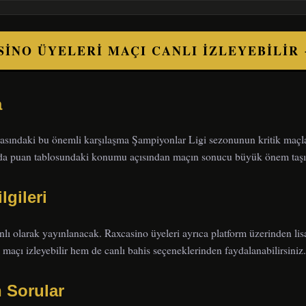
SINO ÜYELERI MAÇI CANLI İZLEYEBILIR
a
asındaki bu önemli karşılaşma Şampiyonlar Ligi sezonunun kritik maçla
ın da puan tablosundaki konumu açısından maçın sonucu büyük önem taşı
lgileri
lı olarak yayınlanacak. Raxcasino üyeleri ayrıca platform üzerinden lis
 maçı izleyebilir hem de canlı bahis seçeneklerinden faydalanabilirsiniz.
 Sorular