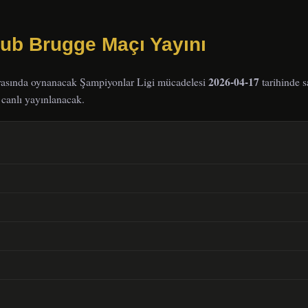
lub Brugge Maçı Yayını
2026-04-17
arasında oynanacak Şampiyonlar Ligi mücadelesi
tarihinde 
canlı yayınlanacak.