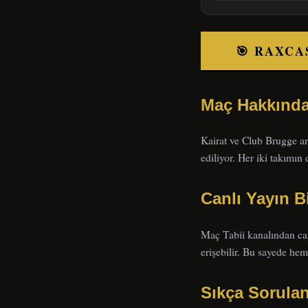
🎯 RAXCA
Maç Hakkınd
Kairat ve Club Brugge ar
ediliyor. Her iki takım
Canlı Yayın Bi
Maç Tabii kanalından can
erişebilir. Bu sayede hem
Sıkça Sorulan