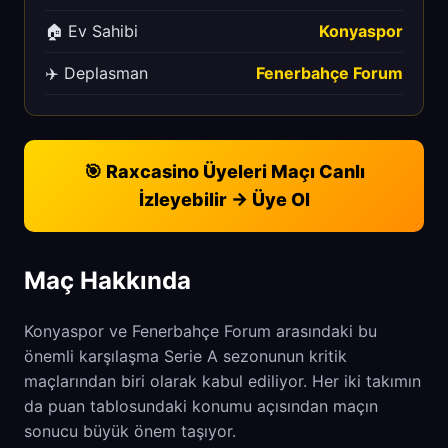
🏠 Ev Sahibi
Konyaspor
✈️ Deplasman
Fenerbahçe Forum
🎯 Raxcasino Üyeleri Maçı Canlı
İzleyebilir → Üye Ol
Maç Hakkında
Konyaspor ve Fenerbahçe Forum arasındaki bu
önemli karşılaşma Serie A sezonunun kritik
maçlarından biri olarak kabul ediliyor. Her iki takımın
da puan tablosundaki konumu açısından maçın
sonucu büyük önem taşıyor.