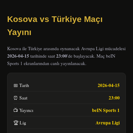
Kosova vs Türkiye Maçı
Yayını
Kosova ile Türkiye arasında oynanacak Avrupa Ligi mücadelesi
2026-04-15
23:00
tarihinde saat
'de başlayacak. Maç beIN
Sports 1 ekranlarından canlı yayınlanacak.
2026-04-15
📅 Tarih
23:00
⏰ Saat
beIN Sports 1
📺 Yayıncı
Avrupa Ligi
🏆 Lig