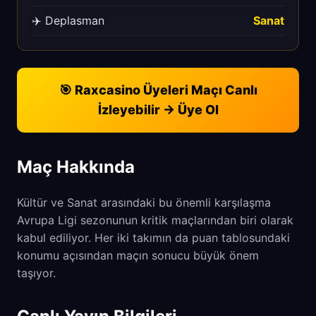
✈️ Deplasman
Sanat
🎯 Raxcasino Üyeleri Maçı Canlı
İzleyebilir → Üye Ol
Maç Hakkında
Kültür ve Sanat arasındaki bu önemli karşılaşma
Avrupa Ligi sezonunun kritik maçlarından biri olarak
kabul ediliyor. Her iki takımın da puan tablosundaki
konumu açısından maçın sonucu büyük önem
taşıyor.