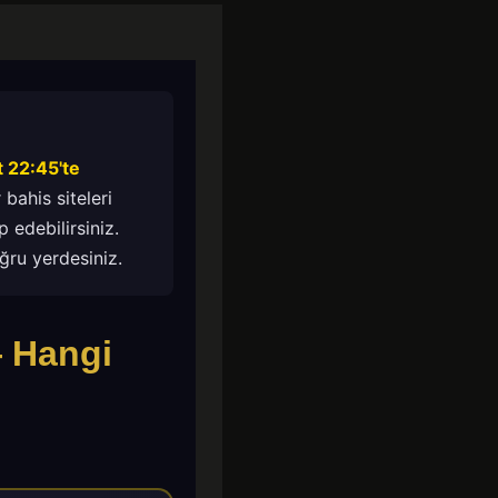
 22:45'te
bahis siteleri
 edebilirsiniz.
ğru yerdesiniz.
— Hangi