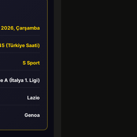
n 2026, Çarşamba
5 (Türkiye Saati)
S Sport
e A (İtalya 1. Ligi)
Lazio
Genoa