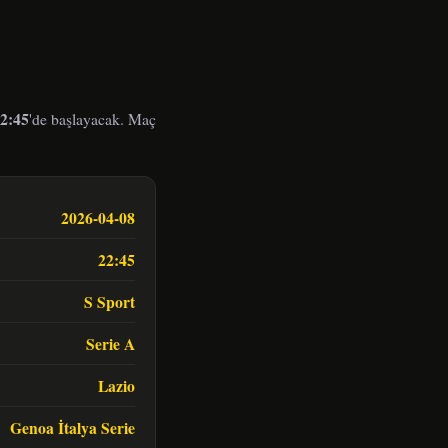
2:45
'de başlayacak. Maç
2026-04-08
22:45
S Sport
Serie A
Lazio
Genoa İtalya Serie