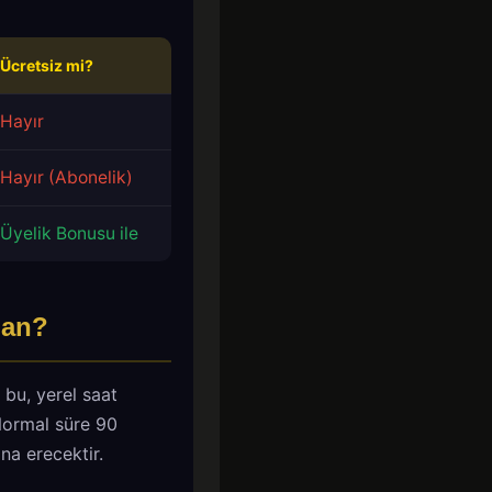
Ücretsiz mi?
Hayır
Hayır (Abonelik)
Üyelik Bonusu ile
man?
 bu, yerel saat
 Normal süre 90
na erecektir.