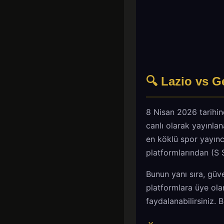
🔍 Lazio vs 
8 Nisan 2026 tarihi
canlı olarak yayınla
en köklü spor yayınc
platformlarından (S 
Bunun yanı sıra, güve
platformlara üye ola
faydalanabilirsiniz.