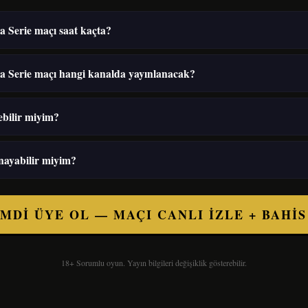
a Serie maçı saat kaçta?
ya Serie maçı hangi kanalda yayınlanacak?
yebilir miyim?
nayabilir miyim?
IMDI ÜYE OL — MAÇI CANLI İZLE + BAHIS
18+ Sorumlu oyun. Yayın bilgileri değişiklik gösterebilir.