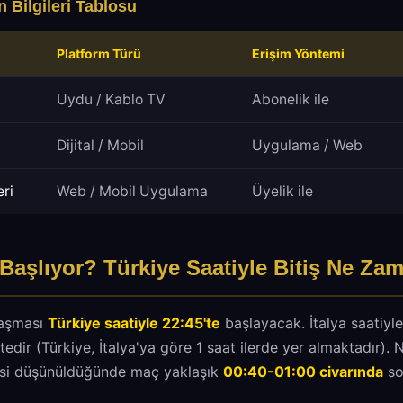
n Bilgileri Tablosu
Platform Türü
Erişim Yöntemi
Uydu / Kablo TV
Abonelik ile
Dijital / Mobil
Uygulama / Web
eri
Web / Mobil Uygulama
Üyelik ile
aşlıyor? Türkiye Saatiyle Bitiş Ne Za
laşması
Türkiye saatiyle 22:45'te
başlayacak. İtalya saatiyle
edir (Türkiye, İtalya'ya göre 1 saat ilerde yer almaktadır).
esi düşünüldüğünde maç yaklaşık
00:40-01:00 civarında
so