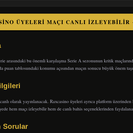
SINO ÜYELERI MAÇI CANLI İZLEYEBILIR
a
rie arasındaki bu önemli karşılaşma Serie A sezonunun kritik maçlarınd
ın da puan tablosundaki konumu açısından maçın sonucu büyük önem taşı
lgileri
anlı olarak yayınlanacak. Raxcasino üyeleri ayrıca platform üzerinden l
ayede hem maçı izleyebilir hem de canlı bahis seçeneklerinden faydalanab
 Sorular