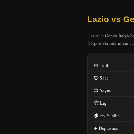
Lazio vs Ge
Lazio ile Genoa İtalya 
S Sport ekranlarından ca
📅 Tarih
⏰ Saat
📺 Yayıncı
🏆 Lig
🏠 Ev Sahibi
✈️ Deplasman