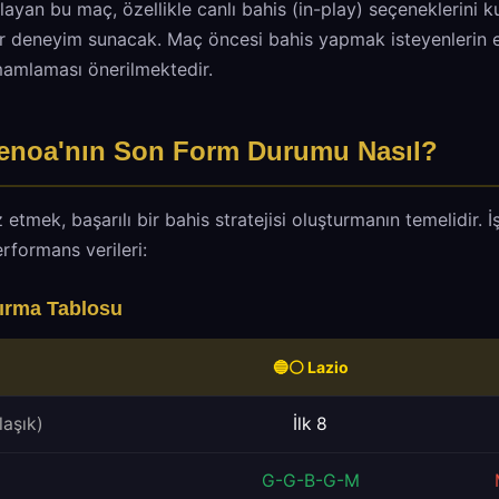
yan bu maç, özellikle canlı bahis (in-play) seçeneklerini ku
ir deneyim sunacak. Maç öncesi bahis yapmak isteyenlerin
mamlaması önerilmektedir.
Genoa'nın Son Form Durumu Nasıl?
etmek, başarılı bir bahis stratejisi oluşturmanın temelidir. İş
rformans verileri:
tırma Tablosu
🔵⚪ Lazio
laşık)
İlk 8
G-G-B-G-M