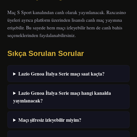
Maç S Sport kanalından canlı olarak yayınlanacak. Raxcasino
üyeleri ayrıca platform üzerinden lisanslı canlı maç yayınına
erişebilir. Bu sayede hem maçı izleyebilir hem de canlı bahis
seçeneklerinden faydalanabilirsiniz.
Sıkça Sorulan Sorular
Lazio Genoa İtalya Serie maçı saat kaçta?
Lazio Genoa İtalya Serie maçı hangi kanalda
yayınlanacak?
Maçı şifresiz izleyebilir miyim?