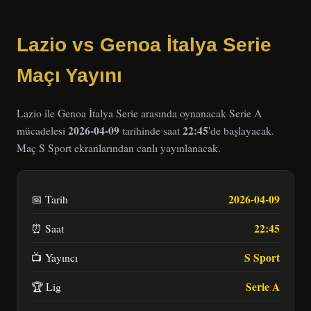
Lazio vs Genoa İtalya Serie
Maçı Yayını
Lazio ile Genoa İtalya Serie arasında oynanacak Serie A
2026-04-09
22:45
mücadelesi
tarihinde saat
'de başlayacak.
Maç S Sport ekranlarından canlı yayınlanacak.
2026-04-09
📅 Tarih
22:45
⏰ Saat
S Sport
📺 Yayıncı
Serie A
🏆 Lig