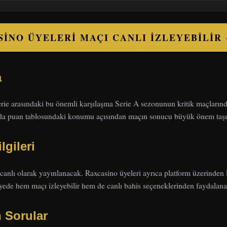
SINO ÜYELERI MAÇI CANLI İZLEYEBILIR
a
rie arasındaki bu önemli karşılaşma Serie A sezonunun kritik maçlarınd
ın da puan tablosundaki konumu açısından maçın sonucu büyük önem taşı
lgileri
anlı olarak yayınlanacak. Raxcasino üyeleri ayrıca platform üzerinden l
ayede hem maçı izleyebilir hem de canlı bahis seçeneklerinden faydalanab
 Sorular