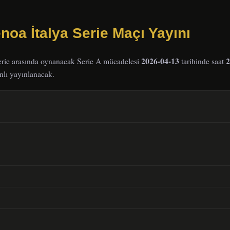
noa İtalya Serie Maçı Yayını
2026-04-13
2
Serie arasında oynanacak Serie A mücadelesi
tarihinde saat
nlı yayınlanacak.