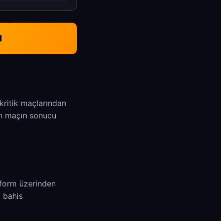
l
kritik maçlarından
an maçın sonucu
tform üzerinden
ı bahis