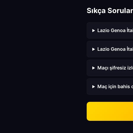
Sıkça Sorula
Lazio Genoa İta
Lazio Genoa İta
Maçı şifresiz iz
Maç için bahis 