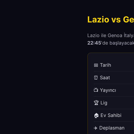
Lazio vs Ge
Lazio ile Genoa İta
22:45
'de başlayacak
📅 Tarih
⏰ Saat
📺 Yayıncı
🏆 Lig
🏠 Ev Sahibi
✈️ Deplasman