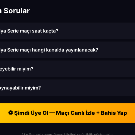
n Sorular
lya Serie maçı saat kaçta?
lya Serie maçı hangi kanalda yayınlanacak?
leyebilir miyim?
oynayabilir miyim?
⚽ Şimdi Üye Ol — Maçı Canlı İzle + Bahis Yap
18+ Sorumlu oyun. Yayın bilgileri değişiklik gösterebilir.