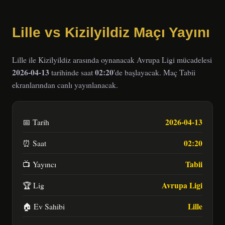
Lille vs Kizilyildiz Maçı Yayını
Lille ile Kizilyildiz arasında oynanacak Avrupa Ligi mücadelesi
2026-04-13
02:20
tarihinde saat
'de başlayacak. Maç Tabii
ekranlarından canlı yayınlanacak.
2026-04-13
📅 Tarih
02:20
⏰ Saat
Tabii
📺 Yayıncı
Avrupa Ligi
🏆 Lig
Lille
🏠 Ev Sahibi