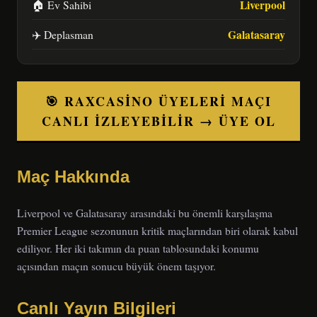
Liverpool
🏠 Ev Sahibi
Galatasaray
✈️ Deplasman
🎯 RAXCASINO ÜYELERI MAÇI
CANLI İZLEYEBILIR → ÜYE OL
Maç Hakkında
Liverpool ve Galatasaray arasındaki bu önemli karşılaşma
Premier League sezonunun kritik maçlarından biri olarak kabul
ediliyor. Her iki takımın da puan tablosundaki konumu
açısından maçın sonucu büyük önem taşıyor.
Canlı Yayın Bilgileri