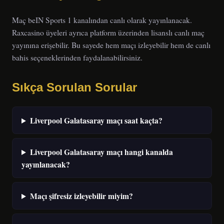
Maç beIN Sports 1 kanalından canlı olarak yayınlanacak.
Raxcasino üyeleri ayrıca platform üzerinden lisanslı canlı maç
yayınına erişebilir. Bu sayede hem maçı izleyebilir hem de canlı
bahis seçeneklerinden faydalanabilirsiniz.
Sıkça Sorulan Sorular
Liverpool Galatasaray maçı saat kaçta?
Liverpool Galatasaray maçı hangi kanalda
yayınlanacak?
Maçı şifresiz izleyebilir miyim?