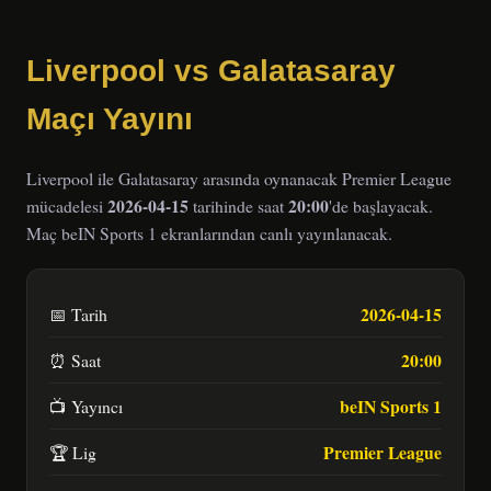
Liverpool vs Galatasaray
Maçı Yayını
Liverpool ile Galatasaray arasında oynanacak Premier League
2026-04-15
20:00
mücadelesi
tarihinde saat
'de başlayacak.
Maç beIN Sports 1 ekranlarından canlı yayınlanacak.
2026-04-15
📅 Tarih
20:00
⏰ Saat
beIN Sports 1
📺 Yayıncı
Premier League
🏆 Lig