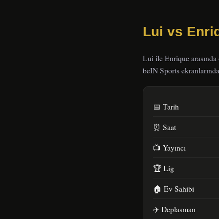
Lui vs Enri
Lui ile Enrique arasınd
beIN Sports ekranlarında
📅 Tarih
⏰ Saat
📺 Yayıncı
🏆 Lig
🏠 Ev Sahibi
✈️ Deplasman