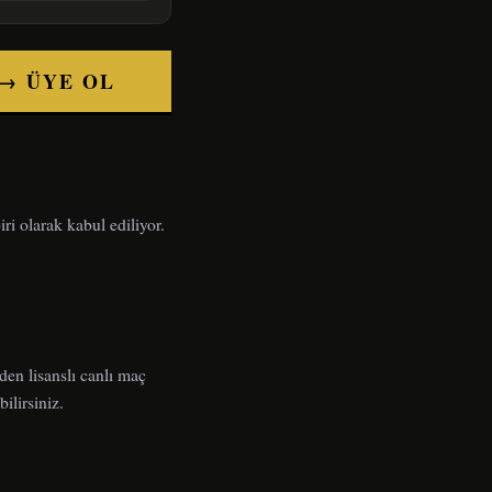
 → ÜYE OL
i olarak kabul ediliyor.
en lisanslı canlı maç
ilirsiniz.