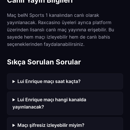
Canlı Yayın Bilgileri
Maç beIN Sports 1 kanalından canlı olarak
yayınlanacak. Raxcasino üyeleri ayrıca platform
üzerinden lisanslı canlı maç yayınına erişebilir. Bu
sayede hem maçı izleyebilir hem de canlı bahis
seçeneklerinden faydalanabilirsiniz.
Sıkça Sorulan Sorular
Lui Enrique maçı saat kaçta?
Lui Enrique maçı hangi kanalda
yayınlanacak?
Maçı şifresiz izleyebilir miyim?