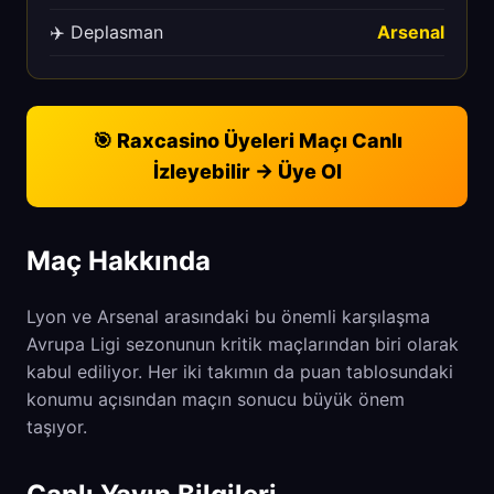
✈️ Deplasman
Arsenal
🎯 Raxcasino Üyeleri Maçı Canlı
İzleyebilir → Üye Ol
Maç Hakkında
Lyon ve Arsenal arasındaki bu önemli karşılaşma
Avrupa Ligi sezonunun kritik maçlarından biri olarak
kabul ediliyor. Her iki takımın da puan tablosundaki
konumu açısından maçın sonucu büyük önem
taşıyor.