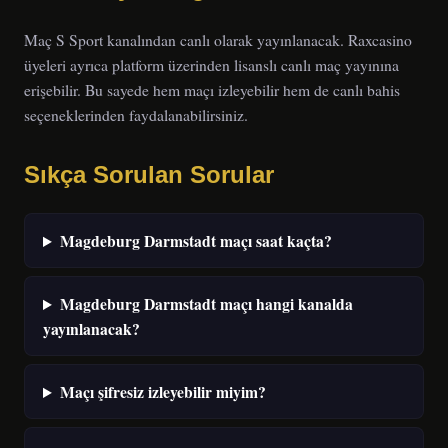
Maç S Sport kanalından canlı olarak yayınlanacak. Raxcasino
üyeleri ayrıca platform üzerinden lisanslı canlı maç yayınına
erişebilir. Bu sayede hem maçı izleyebilir hem de canlı bahis
seçeneklerinden faydalanabilirsiniz.
Sıkça Sorulan Sorular
Magdeburg Darmstadt maçı saat kaçta?
Magdeburg Darmstadt maçı hangi kanalda
yayınlanacak?
Maçı şifresiz izleyebilir miyim?