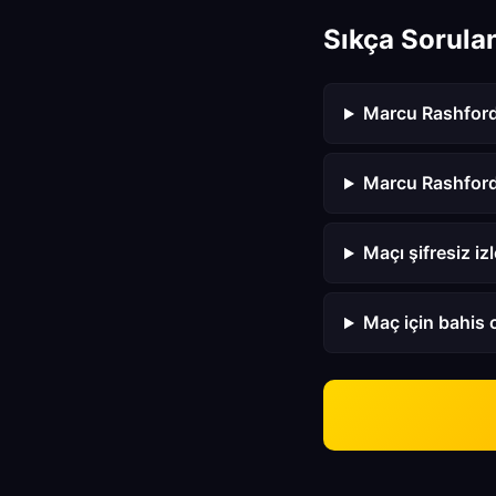
Sıkça Sorula
Marcu Rashford
Marcu Rashford
Maçı şifresiz iz
Maç için bahis 