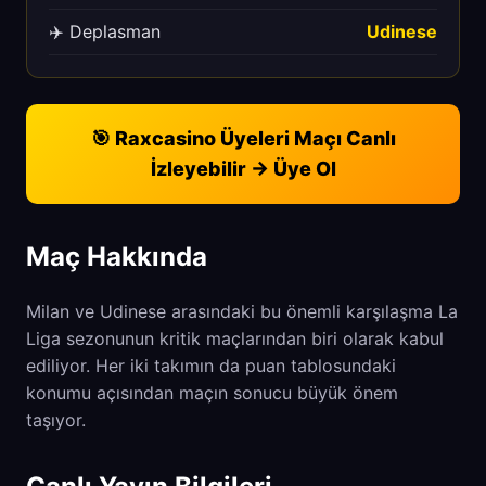
✈️ Deplasman
Udinese
🎯 Raxcasino Üyeleri Maçı Canlı
İzleyebilir → Üye Ol
Maç Hakkında
Milan ve Udinese arasındaki bu önemli karşılaşma La
Liga sezonunun kritik maçlarından biri olarak kabul
ediliyor. Her iki takımın da puan tablosundaki
konumu açısından maçın sonucu büyük önem
taşıyor.