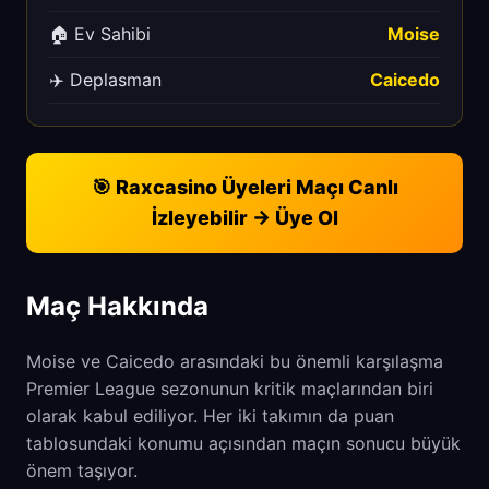
🏠 Ev Sahibi
Moise
✈️ Deplasman
Caicedo
🎯 Raxcasino Üyeleri Maçı Canlı
İzleyebilir → Üye Ol
Maç Hakkında
Moise ve Caicedo arasındaki bu önemli karşılaşma
Premier League sezonunun kritik maçlarından biri
olarak kabul ediliyor. Her iki takımın da puan
tablosundaki konumu açısından maçın sonucu büyük
önem taşıyor.