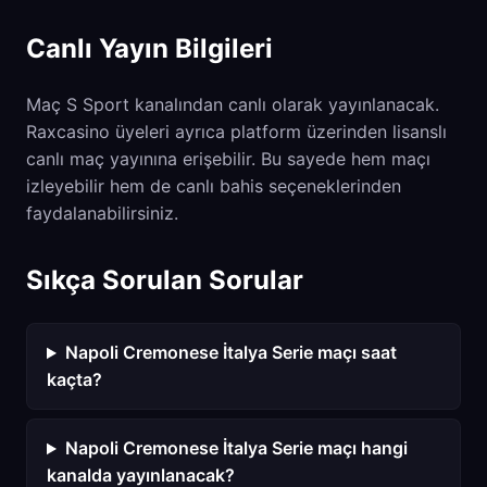
Canlı Yayın Bilgileri
Maç S Sport kanalından canlı olarak yayınlanacak.
Raxcasino üyeleri ayrıca platform üzerinden lisanslı
canlı maç yayınına erişebilir. Bu sayede hem maçı
izleyebilir hem de canlı bahis seçeneklerinden
faydalanabilirsiniz.
Sıkça Sorulan Sorular
Napoli Cremonese İtalya Serie maçı saat
kaçta?
Napoli Cremonese İtalya Serie maçı hangi
kanalda yayınlanacak?