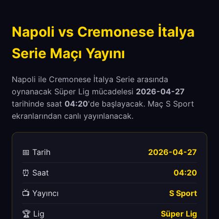
Napoli vs Cremonese İtalya
Serie Maçı Yayını
Napoli ile Cremonese İtalya Serie arasında
oynanacak Süper Lig mücadelesi
2026-04-27
tarihinde saat
04:20
'de başlayacak. Maç S Sport
ekranlarından canlı yayınlanacak.
📅 Tarih
2026-04-27
⏰ Saat
04:20
📺 Yayıncı
S Sport
🏆 Lig
Süper Lig