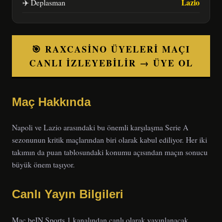
Lazio
✈️ Deplasman
🎯 RAXCASINO ÜYELERI MAÇI
CANLI İZLEYEBILIR → ÜYE OL
Maç Hakkında
Napoli ve Lazio arasındaki bu önemli karşılaşma Serie A
sezonunun kritik maçlarından biri olarak kabul ediliyor. Her iki
takımın da puan tablosundaki konumu açısından maçın sonucu
büyük önem taşıyor.
Canlı Yayın Bilgileri
Maç beIN Sports 1 kanalından canlı olarak yayınlanacak.