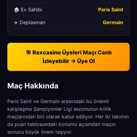
🏠 Ev Sahibi
Paris Saint
✈️ Deplasman
Germain
🎯 Raxcasino Üyeleri Maçı Canlı
İzleyebilir → Üye Ol
Maç Hakkında
Paris Saint ve Germain arasındaki bu önemli
karşılaşma Şampiyonlar Ligi sezonunun kritik
maçlarından biri olarak kabul ediliyor. Her iki takımın
da puan tablosundaki konumu açısından maçın
sonucu büyük önem taşıyor.