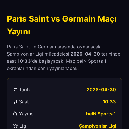
Paris Saint vs Germain Maçı
Yayını
Paris Saint ile Germain arasında oynanacak
Şampiyonlar Ligi mücadelesi
2026-04-30
tarihinde
saat
10:33
'de başlayacak. Maç beIN Sports 1
ekranlarından canlı yayınlanacak.
📅 Tarih
2026-04-30
⏰ Saat
10:33
📺 Yayıncı
beIN Sports 1
🏆 Lig
Şampiyonlar Ligi