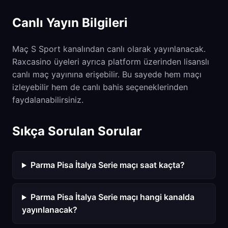
Canlı Yayın Bilgileri
Maç S Sport kanalından canlı olarak yayınlanacak.
Raxcasino üyeleri ayrıca platform üzerinden lisanslı
canlı maç yayınına erişebilir. Bu sayede hem maçı
izleyebilir hem de canlı bahis seçeneklerinden
faydalanabilirsiniz.
Sıkça Sorulan Sorular
Parma Pisa İtalya Serie maçı saat kaçta?
Parma Pisa İtalya Serie maçı hangi kanalda
yayınlanacak?