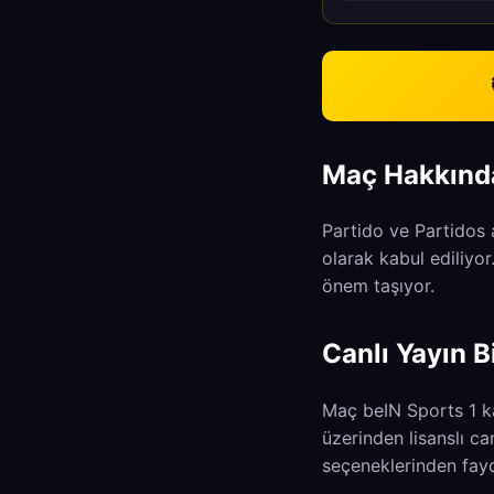
Maç Hakkınd
Partido ve Partidos 
olarak kabul ediliyo
önem taşıyor.
Canlı Yayın Bi
Maç beIN Sports 1 ka
üzerinden lisanslı ca
seçeneklerinden fayda