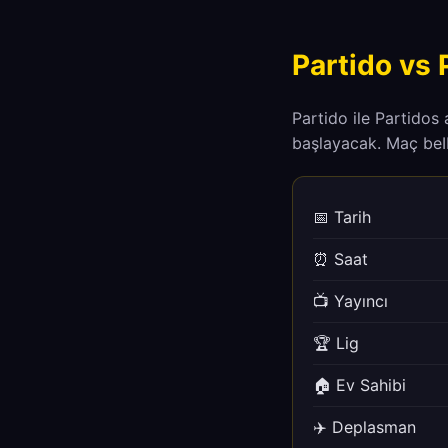
Partido vs 
Partido ile Partido
başlayacak. Maç beIN
📅 Tarih
⏰ Saat
📺 Yayıncı
🏆 Lig
🏠 Ev Sahibi
✈️ Deplasman