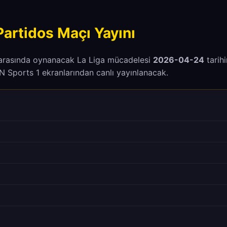
Partidos Maçı Yayını
s arasında oynanacak La Liga mücadelesi
2026-04-24
tarih
 Sports 1 ekranlarından canlı yayınlanacak.