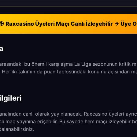
🎯 Raxcasino Üyeleri Maçı Canlı İzleyebilir → Üye O
a
arasındaki bu önemli karşılaşma La Liga sezonunun kritik ma
r. Her iki takımın da puan tablosundaki konumu açısından 
lgileri
nalından canlı olarak yayınlanacak. Raxcasino üyeleri ayrı
nlı maç yayınına erişebilir. Bu sayede hem maçı izleyebilir h
lanabilirsiniz.