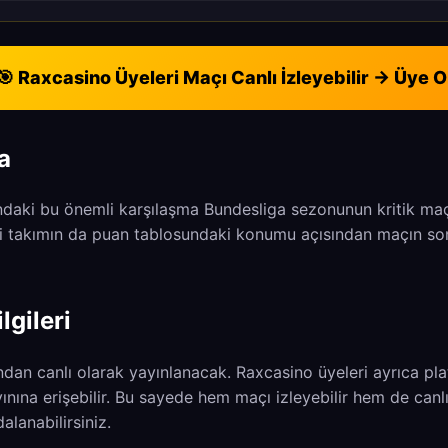
🎯 Raxcasino Üyeleri Maçı Canlı İzleyebilir → Üye O
a
ındaki bu önemli karşılaşma Bundesliga sezonunun kritik maç
 iki takımın da puan tablosundaki konumu açısından maçın 
lgileri
ndan canlı olarak yayınlanacak. Raxcasino üyeleri ayrıca pl
yınına erişebilir. Bu sayede hem maçı izleyebilir hem de canl
lanabilirsiniz.