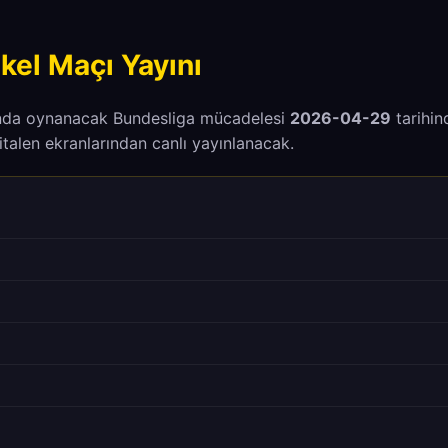
ikel Maçı Yayını
asında oynanacak Bundesliga mücadelesi
2026-04-29
tarihin
talen ekranlarından canlı yayınlanacak.