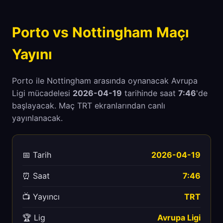
Porto vs Nottingham Maçı
Yayını
Porto ile Nottingham arasında oynanacak Avrupa
Ligi mücadelesi
2026-04-19
tarihinde saat
7:46
'de
başlayacak. Maç TRT ekranlarından canlı
yayınlanacak.
📅 Tarih
2026-04-19
⏰ Saat
7:46
📺 Yayıncı
TRT
🏆 Lig
Avrupa Ligi