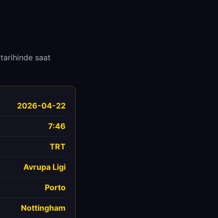
tarihinde saat
2026-04-22
7:46
TRT
Avrupa Ligi
Porto
Nottingham