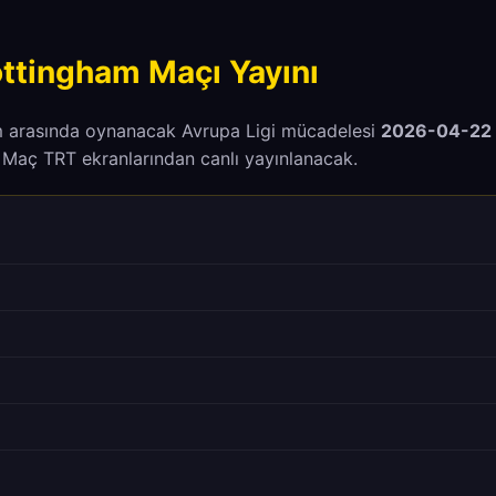
ottingham Maçı Yayını
m arasında oynanacak Avrupa Ligi mücadelesi
2026-04-22
 Maç TRT ekranlarından canlı yayınlanacak.