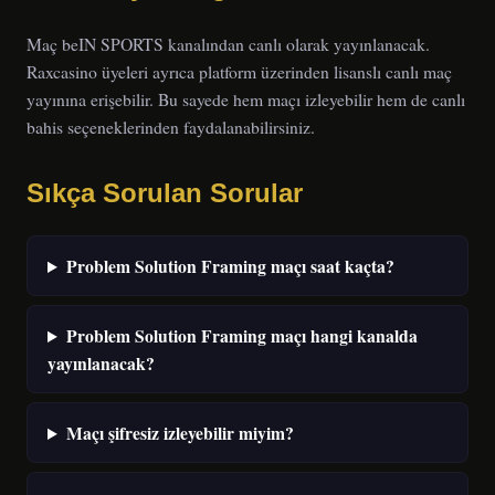
Maç beIN SPORTS kanalından canlı olarak yayınlanacak.
Raxcasino üyeleri ayrıca platform üzerinden lisanslı canlı maç
yayınına erişebilir. Bu sayede hem maçı izleyebilir hem de canlı
bahis seçeneklerinden faydalanabilirsiniz.
Sıkça Sorulan Sorular
Problem Solution Framing maçı saat kaçta?
Problem Solution Framing maçı hangi kanalda
yayınlanacak?
Maçı şifresiz izleyebilir miyim?