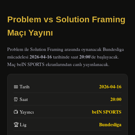
Problem vs Solution Framing
Maçı Yayını
Problem ile Solution Framing arasında oynanacak Bundesliga
2026-04-16
20:00
mücadelesi
tarihinde saat
'de başlayacak.
Maç beIN SPORTS ekranlarından canlı yayınlanacak.
2026-04-16
📅 Tarih
20:00
⏰ Saat
beIN SPORTS
📺 Yayıncı
Bundesliga
🏆 Lig