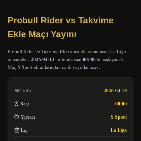
Probull Rider vs Takvime
Ekle Maçı Yayını
Probull Rider ile Takvime Ekle arasında oynanacak La Liga
2026-04-13
00:00
mücadelesi
tarihinde saat
'de başlayacak.
Maç S Sport ekranlarından canlı yayınlanacak.
2026-04-13
📅 Tarih
00:00
⏰ Saat
S Sport
📺 Yayıncı
La Liga
🏆 Lig