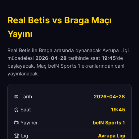
Real Betis vs Braga Maçı
Yayını
Real Betis ile Braga arasında oynanacak Avrupa Ligi
mücadelesi
2026-04-28
tarihinde saat
19:45
'de
başlayacak. Maç beIN Sports 1 ekranlarından canlı
yayınlanacak.
📅 Tarih
2026-04-28
⏰ Saat
19:45
📺 Yayıncı
beIN Sports 1
🏆 Lig
Avrupa Ligi