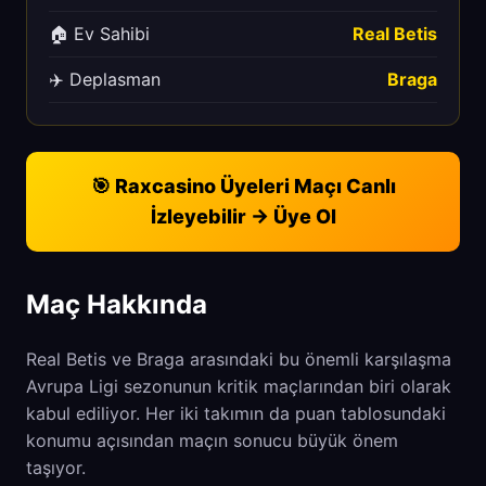
🏠 Ev Sahibi
Real Betis
✈️ Deplasman
Braga
🎯 Raxcasino Üyeleri Maçı Canlı
İzleyebilir → Üye Ol
Maç Hakkında
Real Betis ve Braga arasındaki bu önemli karşılaşma
Avrupa Ligi sezonunun kritik maçlarından biri olarak
kabul ediliyor. Her iki takımın da puan tablosundaki
konumu açısından maçın sonucu büyük önem
taşıyor.