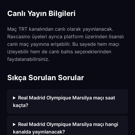
Canlı Yayın Bilgileri
Maç TRT kanalından canlı olarak yayınlanacak.
Raxcasino üyeleri ayrıca platform üzerinden lisanslı
canlı maç yayınına erişebilir. Bu sayede hem maçı
izleyebilir hem de canlı bahis seçeneklerinden
faydalanabilirsiniz.
Sıkça Sorulan Sorular
Real Madrid Olympique Marsilya maçı saat
kaçta?
Real Madrid Olympique Marsilya maçı hangi
kanalda yayınlanacak?