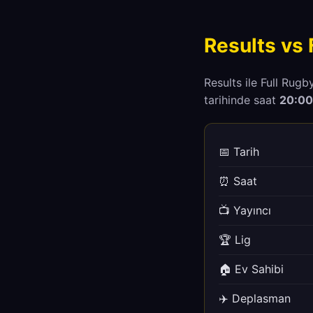
Results vs 
Results ile Full Ru
tarihinde saat
20:00
📅 Tarih
⏰ Saat
📺 Yayıncı
🏆 Lig
🏠 Ev Sahibi
✈️ Deplasman