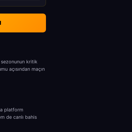
l
 sezonunun kritik
numu açısından maçın
ca platform
em de canlı bahis