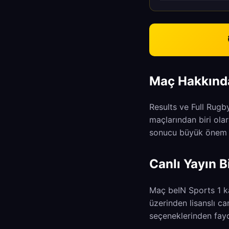
Maç Hakkınd
Results ve Full Rugb
maçlarından biri ola
sonucu büyük önem t
Canlı Yayın Bi
Maç beIN Sports 1 ka
üzerinden lisanslı ca
seçeneklerinden fayda