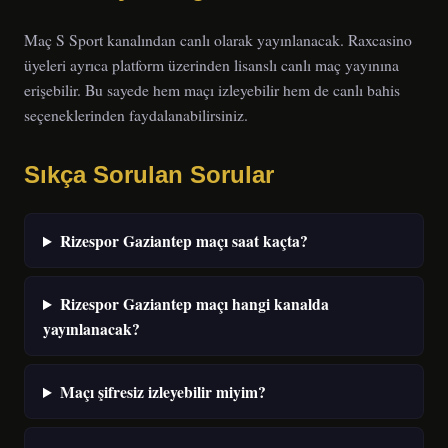
Maç S Sport kanalından canlı olarak yayınlanacak. Raxcasino
üyeleri ayrıca platform üzerinden lisanslı canlı maç yayınına
erişebilir. Bu sayede hem maçı izleyebilir hem de canlı bahis
seçeneklerinden faydalanabilirsiniz.
Sıkça Sorulan Sorular
Rizespor Gaziantep maçı saat kaçta?
Rizespor Gaziantep maçı hangi kanalda
yayınlanacak?
Maçı şifresiz izleyebilir miyim?