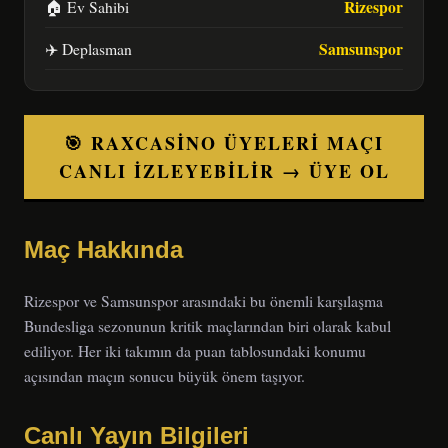
Rizespor
🏠 Ev Sahibi
Samsunspor
✈️ Deplasman
🎯 RAXCASINO ÜYELERI MAÇI
CANLI İZLEYEBILIR → ÜYE OL
Maç Hakkında
Rizespor ve Samsunspor arasındaki bu önemli karşılaşma
Bundesliga sezonunun kritik maçlarından biri olarak kabul
ediliyor. Her iki takımın da puan tablosundaki konumu
açısından maçın sonucu büyük önem taşıyor.
Canlı Yayın Bilgileri