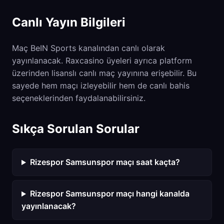
Canlı Yayın Bilgileri
Maç BeIN Sports kanalından canlı olarak
yayınlanacak. Raxcasino üyeleri ayrıca platform
üzerinden lisanslı canlı maç yayınına erişebilir. Bu
sayede hem maçı izleyebilir hem de canlı bahis
seçeneklerinden faydalanabilirsiniz.
Sıkça Sorulan Sorular
Rizespor Samsunspor maçı saat kaçta?
Rizespor Samsunspor maçı hangi kanalda
yayınlanacak?