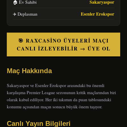
Sakaryaspor
🏠 Ev Sahibi
Esenler Erokspor
✈️ Deplasman
🎯 RAXCASINO ÜYELERI MAÇI
CANLI İZLEYEBILIR → ÜYE OL
Maç Hakkında
Sakaryaspor ve Esenler Erokspor arasındaki bu önemli
karşılaşma Premier League sezonunun kritik maçlarından biri
olarak kabul ediliyor. Her iki takımın da puan tablosundaki
konumu açısından maçın sonucu büyük önem taşıyor.
Canlı Yayın Bilgileri