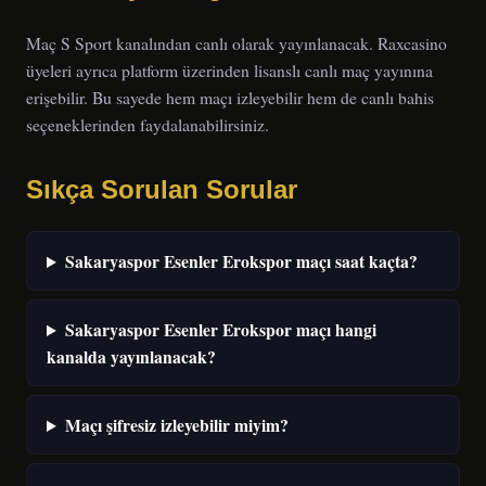
Maç S Sport kanalından canlı olarak yayınlanacak. Raxcasino
üyeleri ayrıca platform üzerinden lisanslı canlı maç yayınına
erişebilir. Bu sayede hem maçı izleyebilir hem de canlı bahis
seçeneklerinden faydalanabilirsiniz.
Sıkça Sorulan Sorular
Sakaryaspor Esenler Erokspor maçı saat kaçta?
Sakaryaspor Esenler Erokspor maçı hangi
kanalda yayınlanacak?
Maçı şifresiz izleyebilir miyim?