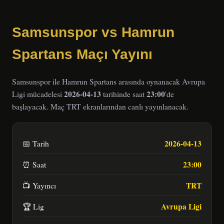
Samsunspor vs Hamrun
Spartans Maçı Yayını
Samsunspor ile Hamrun Spartans arasında oynanacak Avrupa
2026-04-13
23:00
Ligi mücadelesi
tarihinde saat
'de
başlayacak. Maç TRT ekranlarından canlı yayınlanacak.
2026-04-13
📅 Tarih
23:00
⏰ Saat
TRT
📺 Yayıncı
Avrupa Ligi
🏆 Lig