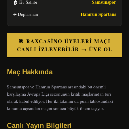
Samsunspor
🏠 Ev Sahibi
Hamrun Spartans
✈️ Deplasman
🎯 RAXCASINO ÜYELERI MAÇI
CANLI İZLEYEBILIR → ÜYE OL
Maç Hakkında
Samsunspor ve Hamrun Spartans arasındaki bu önemli
karşılaşma Avrupa Ligi sezonunun kritik maçlarından biri
olarak kabul ediliyor. Her iki takımın da puan tablosundaki
konumu açısından maçın sonucu büyük önem taşıyor.
Canlı Yayın Bilgileri