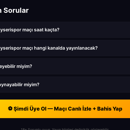
n Sorular
serispor maçı saat kaçta?
serispor maçı hangi kanalda yayınlanacak?
leyebilir miyim?
oynayabilir miyim?
⚽ Şimdi Üye Ol — Maçı Canlı İzle + Bahis Yap
18+ Sorumlu oyun. Yayın bilgileri değişiklik gösterebilir.