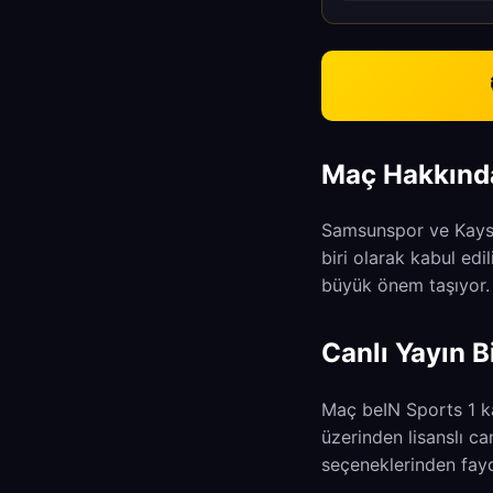
Maç Hakkınd
Samsunspor ve Kayse
biri olarak kabul ed
büyük önem taşıyor.
Canlı Yayın Bi
Maç beIN Sports 1 ka
üzerinden lisanslı ca
seçeneklerinden fayda