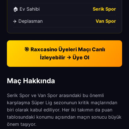
🏠 Ev Sahibi
Serik Spor
✈️ Deplasman
Van Spor
🎯 Raxcasino Üyeleri Maçı Canlı
İzleyebilir → Üye Ol
Maç Hakkında
Serik Spor ve Van Spor arasındaki bu önemli
karşılaşma Süper Lig sezonunun kritik maçlarından
biri olarak kabul ediliyor. Her iki takımın da puan
tablosundaki konumu açısından maçın sonucu büyük
önem taşıyor.