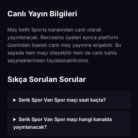
Canlı Yayın Bilgileri
Maç beIN Sports kanalından canlı olarak
yayınlanacak. Raxcasino üyeleri ayrıca platform
üzerinden lisanslı canlı maç yayınına erişebilir. Bu
sayede hem maçı izleyebilir hem de canlı bahis
seçeneklerinden faydalanabilirsiniz.
Sıkça Sorulan Sorular
Serik Spor Van Spor maçı saat kaçta?
Serik Spor Van Spor maçı hangi kanalda
yayınlanacak?