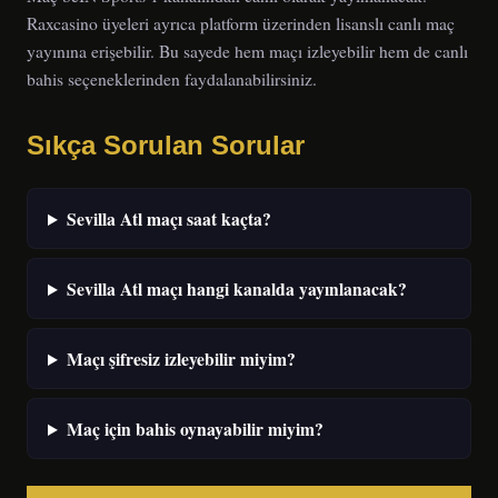
Raxcasino üyeleri ayrıca platform üzerinden lisanslı canlı maç
yayınına erişebilir. Bu sayede hem maçı izleyebilir hem de canlı
bahis seçeneklerinden faydalanabilirsiniz.
Sıkça Sorulan Sorular
Sevilla Atl maçı saat kaçta?
Sevilla Atl maçı hangi kanalda yayınlanacak?
Maçı şifresiz izleyebilir miyim?
Maç için bahis oynayabilir miyim?