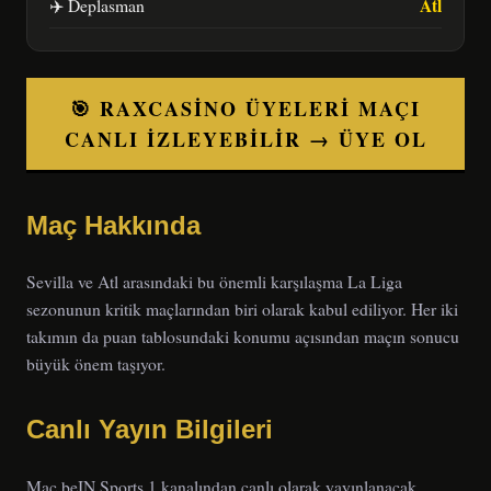
Atl
✈️ Deplasman
🎯 RAXCASINO ÜYELERI MAÇI
CANLI İZLEYEBILIR → ÜYE OL
Maç Hakkında
Sevilla ve Atl arasındaki bu önemli karşılaşma La Liga
sezonunun kritik maçlarından biri olarak kabul ediliyor. Her iki
takımın da puan tablosundaki konumu açısından maçın sonucu
büyük önem taşıyor.
Canlı Yayın Bilgileri
Maç beIN Sports 1 kanalından canlı olarak yayınlanacak.