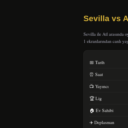
Sevilla vs A
Sevilla ile Atl arasında
1 ekranlarından canlı ya
📅 Tarih
⏰ Saat
📺 Yayıncı
🏆 Lig
🏠 Ev Sahibi
✈️ Deplasman