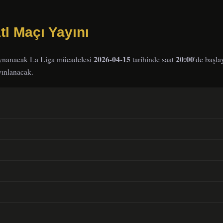
tl Maçı Yayını
2026-04-15
20:00
 oynanacak La Liga mücadelesi
tarihinde saat
'de başl
yınlanacak.