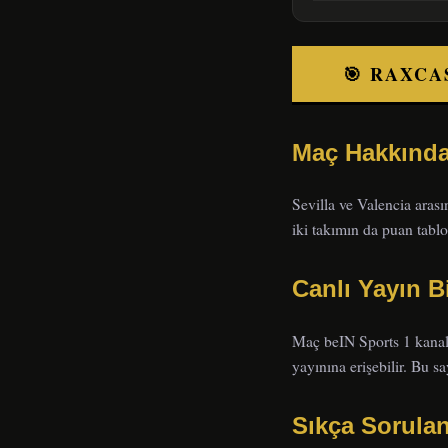
🎯 RAXCA
Maç Hakkınd
Sevilla ve Valencia aras
iki takımın da puan tab
Canlı Yayın Bi
Maç beIN Sports 1 kanalı
yayınına erişebilir. Bu s
Sıkça Sorulan